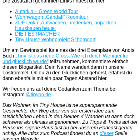
Die zusätzlich genannten Links findest du hier:
Autarkia – Green World Tour
Wohnwagon „Gandalf“ Roomtour
ZDF Doku „Aufwachen, umdenken, anpacken:
Hausbauen heute“
DIE FESTMACHER
Tiny House Wohnprojekt Schorndorf
Um am Gewinnspiel für eines der drei Exemplare von Andis
Buch
„Tiny ist das neue Gross: Wie ich durch Weniger frei
und glücklich wurde“
teilzunehmen, kommentiere einfach
diesen Blogartikel. Dein Name wandert dann in unsere
Lostrommel. Ob du zu den Glücklichen gehörst, erfährst du
dann ebenfalls mit ein paar Tagen Abstand hier.
Wir freuen uns auf deine Gedanken zum Thema bei
Instagram
@tinyon.de
.
Das Wohnen im Tiny House ist ne superspannende
Geschichte, der Weg aber von der ersten Idee zum
tatsächlichen Leben in den kleinen 4 Wänden ist dann doch
schwerer als oftmals angenommen. Zu Tipps & Tricks auf der
Reise ins eigene Haus bist du bei unserem Podcast genau
richtig. Alle Infos zum Podcast findest du an
dieser
Stelle
unserer Website.