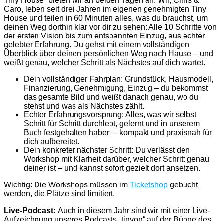
Tiny House“ bieten wir an beiden Tagen an. Wir, Chris &
Caro, leben seit drei Jahren im eigenen genehmigten Tiny
House und teilen in 60 Minuten alles, was du brauchst, um
deinen Weg dorthin klar vor dir zu sehen: Alle 10 Schritte von
der ersten Vision bis zum entspannten Einzug, aus echter
gelebter Erfahrung. Du gehst mit einem vollständigen
Überblick über deinen persönlichen Weg nach Hause – und
weißt genau, welcher Schritt als Nächstes auf dich wartet.
Dein vollständiger Fahrplan: Grundstück, Hausmodell,
Finanzierung, Genehmigung, Einzug – du bekommst
das gesamte Bild und weißt danach genau, wo du
stehst und was als Nächstes zählt.
Echter Erfahrungsvorsprung: Alles, was wir selbst
Schritt für Schritt durchlebt, gelernt und in unserem
Buch festgehalten haben – kompakt und praxisnah für
dich aufbereitet.
Dein konkreter nächster Schritt: Du verlässt den
Workshop mit Klarheit darüber, welcher Schritt genau
deiner ist – und kannst sofort gezielt dort ansetzen.
Wichtig: Die Workshops müssen im
Ticketshop
gebucht
werden, die Plätze sind limitiert.
Live-Podcast:
Auch in diesem Jahr sind wir mit einer Live-
Aufzeichnung unseres Podcasts „tinyon“ auf der Bühne des