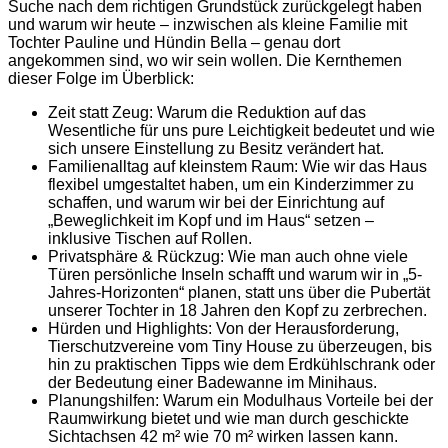
Suche nach dem richtigen Grundstück zurückgelegt haben
und warum wir heute – inzwischen als kleine Familie mit
Tochter Pauline und Hündin Bella – genau dort
angekommen sind, wo wir sein wollen. Die Kernthemen
dieser Folge im Überblick:
Zeit statt Zeug: Warum die Reduktion auf das
Wesentliche für uns pure Leichtigkeit bedeutet und wie
sich unsere Einstellung zu Besitz verändert hat.
Familienalltag auf kleinstem Raum: Wie wir das Haus
flexibel umgestaltet haben, um ein Kinderzimmer zu
schaffen, und warum wir bei der Einrichtung auf
„Beweglichkeit im Kopf und im Haus“ setzen –
inklusive Tischen auf Rollen.
Privatsphäre & Rückzug: Wie man auch ohne viele
Türen persönliche Inseln schafft und warum wir in „5-
Jahres-Horizonten“ planen, statt uns über die Pubertät
unserer Tochter in 18 Jahren den Kopf zu zerbrechen.
Hürden und Highlights: Von der Herausforderung,
Tierschutzvereine vom Tiny House zu überzeugen, bis
hin zu praktischen Tipps wie dem Erdkühlschrank oder
der Bedeutung einer Badewanne im Minihaus.
Planungshilfen: Warum ein Modulhaus Vorteile bei der
Raumwirkung bietet und wie man durch geschickte
Sichtachsen 42 m² wie 70 m² wirken lassen kann.